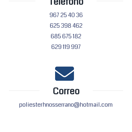
Teléfono
967 25 40 36
625 398 462
685 675 182
629 119 997
Correo
poliesterhnosserrano@hotmail.com